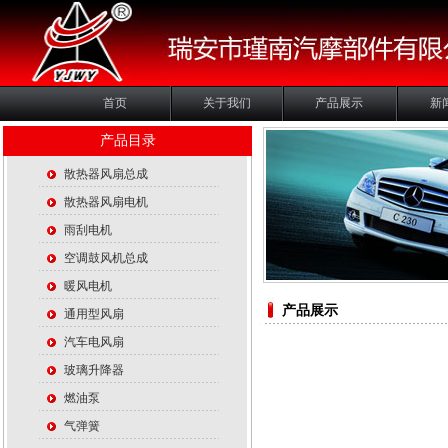
首页
关于我们
产品展示
新
产品目录
散热器风扇总成
散热器风扇电机
雨刮电机
空调鼓风机总成
暖风电机
产品展示
通用型风扇
汽车电风扇
玻璃升降器
燃油泵
气弹簧