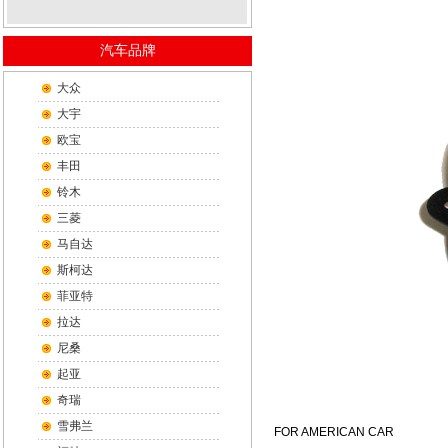
汽车品牌
大众
大宇
欧宝
丰田
铃木
三菱
马自达
斯柯达
菲亚特
拉达
尼桑
起亚
奇瑞
雪弗兰
FOR AMERICAN CAR